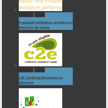
Permalink
Gallery
Praxibat® Ventilation, première en
Nord Pas-de-Calais
Permalink
Gallery
C2E, Certificat d’économie et
d’énergie