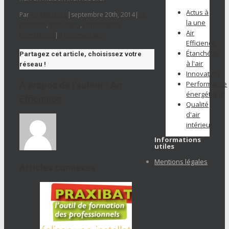
Actus à
Par
Air Efficience
|
septembre 20th, 2014
|
Air
la une
Efficience
,
Innovation
,
Performance
Air
énergétique
|
0 Commentaire
Efficience
Étanchéité
Partagez cet article, choisissez votre
à l'air
réseau !
Innovation
Performance
À propos de l'auteur :
Air
énergétique
Efficience
Qualité
d'air
intérieur
Informations
utiles
Mentions légales
Articles connexes