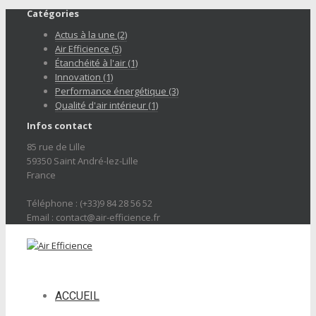
Catégories
Actus à la une (2)
Air Efficience (5)
Étanchéité à l'air (1)
Innovation (1)
Performance énergétique (3)
Qualité d'air intérieur (1)
Infos contact
85 rue de Lille
59350 Saint André-lez-Lille
France
Téléphone : (+33)9 84 28 56 52
Email : contact@air-efficience.fr
ACCUEIL