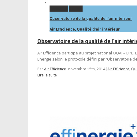
Permalink
Gallery
Observatoire de la qualité de l’air intérieur
Air Efficience
,
Qualité d'air intérieur
Observatoire de la qualité de l’air intéri
Air Efficience participe au projet national OQAI – BPE
Energie selon le protocole défini par l’Observatoire de l
Par
Air Efficience
|
novembre 15th, 2014
|
Air Efficience
,
Qua
Lire la suite