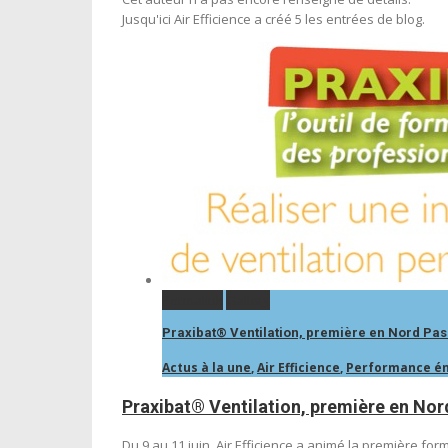
Jusqu'ici Air Efficience a créé 5 les entrées de blog.
Permalink
Gallery
Praxibat® Ventilation, première en Nord Pa
Actus à la une
,
Air Efficience
,
Performance é
Praxibat® Ventilation, première en Nor
Du 9 au 11 juin, Air Efficience a animé la première fo