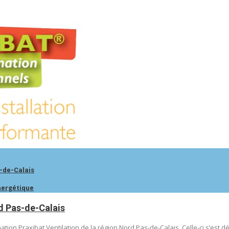
s-de-Calais
nergétique
d Pas-de-Calais
rmation Praxibat Ventilation de la région Nord Pas-de-Calais. Celle-ci s’est