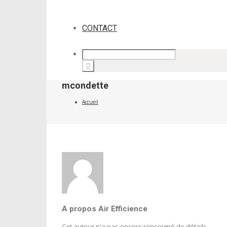
CONTACT
mcondette
Accueil
A propos
Air Efficience
Cet auteur n'a pas encore renseigné de détails.