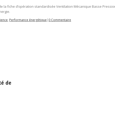
n de la fiche d’opération standardisée Ventilation Mécanique Basse Pression
nergie.
cience
,
Performance énergétique
|
0 Commentaire