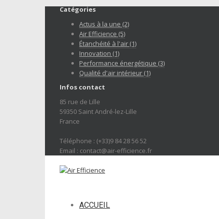
Catégories
Actus à la une (2)
Air Efficience (5)
Étanchéité à l'air (1)
Innovation (1)
Performance énergétique (3)
Qualité d'air intérieur (1)
Infos contact
85 rue de Lille
59350 Saint André-lez-Lille
France
Téléphone : (+33)9 84 28 56 52
Email : contact@air-efficience.fr
ACCUEIL