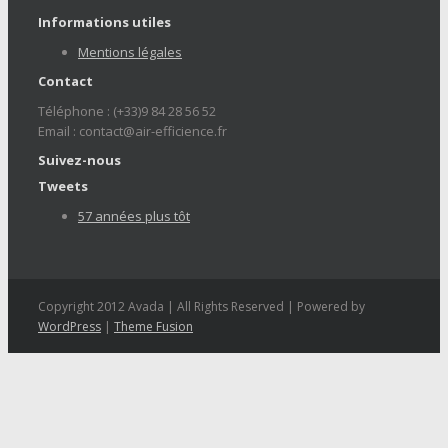
Informations utiles
Mentions légales
Contact
Téléphone : (+33)9 84 28 56 52
Email : contact@air-efficience.fr
Suivez-nous
Tweets
57 années plus tôt
Copyright 2012 Avada | All Rights Reserved | Powered by
WordPress
|
Theme Fusion