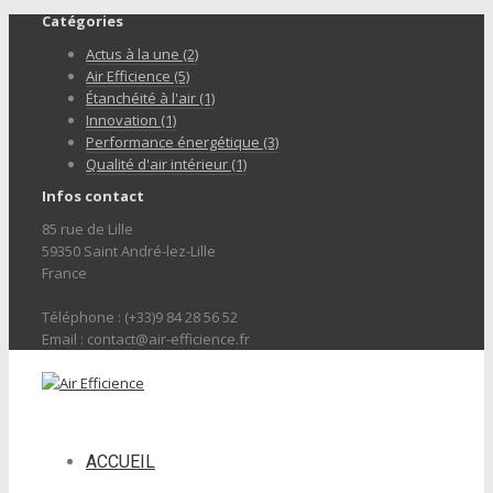
Catégories
Actus à la une (2)
Air Efficience (5)
Étanchéité à l'air (1)
Innovation (1)
Performance énergétique (3)
Qualité d'air intérieur (1)
Infos contact
85 rue de Lille
59350 Saint André-lez-Lille
France
Téléphone : (+33)9 84 28 56 52
Email : contact@air-efficience.fr
ACCUEIL