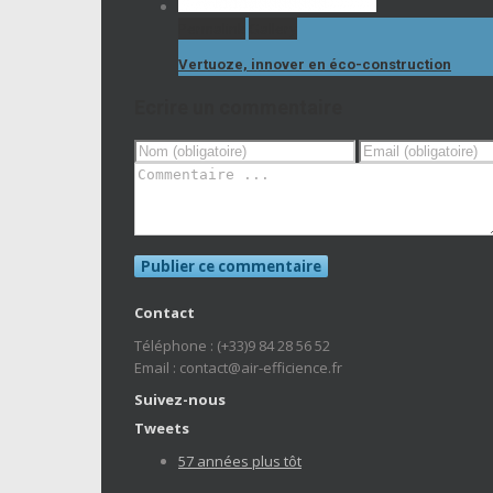
Permalink
Gallery
Vertuoze, innover en éco-construction
Ecrire un commentaire
Contact
Téléphone : (+33)9 84 28 56 52
Email : contact@air-efficience.fr
Suivez-nous
Tweets
57 années plus tôt