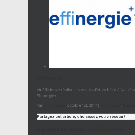
Effinergie+
Air Efficience réalise les essais d’étanchéité à l’air r
Effinergie+.
Par
Air Efficience
|
octobre 1st, 2014
|
Air Efficience
,
Étanché
Partagez cet article, choisissez votre réseau !
À propos de l'auteur :
Air Efficience