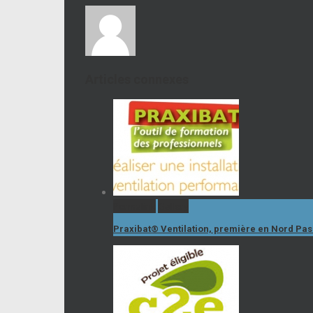
Articles connexes
Permalink
Gallery
Praxibat® Ventilation, première en Nord Pa