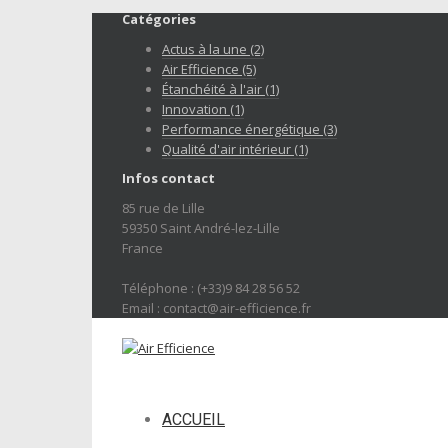
Catégories
Actus à la une (2)
Air Efficience (5)
Étanchéité à l'air (1)
Innovation (1)
Performance énergétique (3)
Qualité d'air intérieur (1)
Infos contact
85 rue de Lille
59350 Saint André-lez-Lille
France
Téléphone : (+33)9 84 28 56 52
Email : contact@air-efficience.fr
ACCUEIL