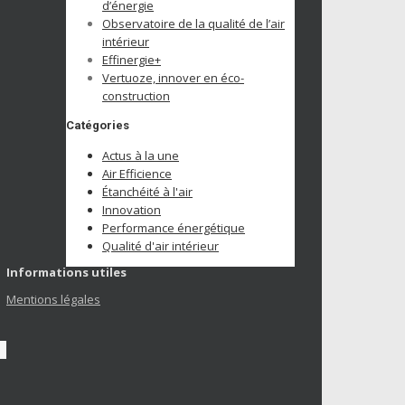
d’énergie
Observatoire de la qualité de l’air
intérieur
Effinergie+
Vertuoze, innover en éco-
construction
Catégories
Actus à la une
Air Efficience
Étanchéité à l'air
Innovation
Performance énergétique
Qualité d'air intérieur
Informations utiles
Mentions légales